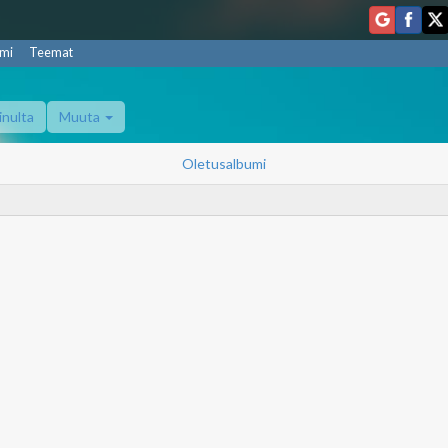
mi
Teemat
inulta
Muuta
Oletusalbumi