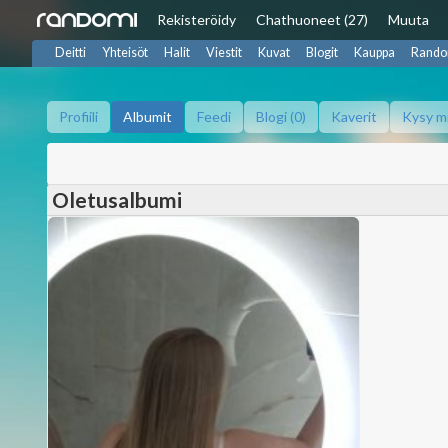
Rekisteröidy
Chat
huoneet (27)
Muuta
Deitti
Yhteisöt
Halit
Viestit
Kuvat
Blogit
Kauppa
Rando
Profiili
Albumit
Feedi
Blogi (0)
Kaverit
Kysy m
Oletusalbumi