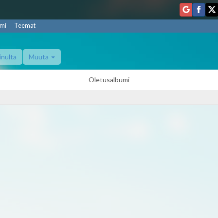
mi
Teemat
inulta
Muuta
Oletusalbumi