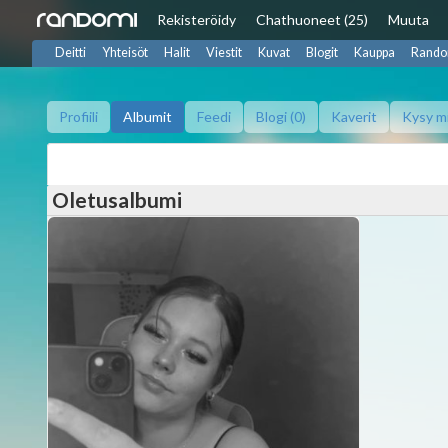
Rekisteröidy
Chat
huoneet (25)
Muuta
Deitti
Yhteisöt
Halit
Viestit
Kuvat
Blogit
Kauppa
Rando
Profiili
Albumit
Feedi
Blogi (0)
Kaverit
Kysy m
Oletusalbumi