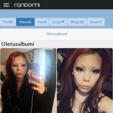
Toggle
navigation
Profiili
Albumit
Feedi
Lisää
Blogi (0)
Kaverit
Kysy minulta
Tietoa
Kaverikirja
Gallupit
Saavutukset
Oletusalbumi
Oletusalbumi