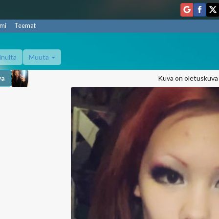
mi
Teemat
inulta
Muuta
va
Kuva on oletuskuva