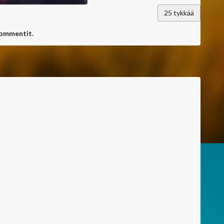
25
tykkää
kommentit.