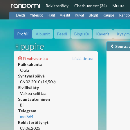
Rekisteröidy
Chat
huoneet (34)
Muuta
Deitti
Yhteisöt
Halit
Viestit
Kuvat
Blogit
Kauppa
Rando
Profiili
Albumit
Feedi
Blogi (0)
Kaverit
Kysy m
♀pupire
Seuraa
Ei vahvistettu
Lisää tietoa
Paikkakunta
Oulu
Syntymäpäivä
06.02.2010 (16,50v)
Siviilisääty
Vaikea selittää
Suuntautuminen
Bi
Telegram
moi664
Rekisteröitynyt
03.06.2025