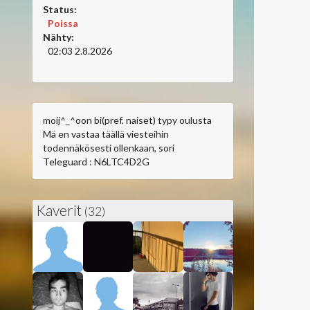
Status:
Poissa
Nähty:
02:03 2.8.2026
moij^_^oon bi(pref. naiset) typy oulusta
Mä en vastaa täällä viesteihin
todennäkösesti ollenkaan, sori
Teleguard : N6LTC4D2G
Kaverit
(32)