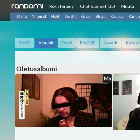
Rekisteröidy
Chat
huoneet (35)
Muuta
Deitti
Yhteisöt
Halit
Viestit
Kuvat
Blogit
Kauppa
Rando
Profiili
Albumit
Feedi
Blogi (8)
Kaverit
Kysy m
Oletusalbumi