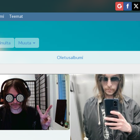
mi
Teemat
inulta
Muuta
Oletusalbumi