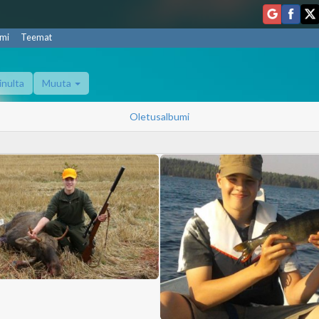
mi
Teemat
inulta
Muuta
Oletusalbumi