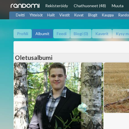
Rekisteröidy
Chat
huoneet (48)
Muuta
Deitti
Yhteisöt
Halit
Viestit
Kuvat
Blogit
Kauppa
Rando
Profiili
Albumit
Feedi
Blogi (0)
Kaverit
Kysy m
Oletusalbumi