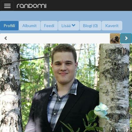
Toggle
navigation
Profiili
Albumit
Feedi
Lisää
Blogi (0)
Kaverit
Kysy minulta
Tietoa
Kaverikirja
Gallupit
Saavutukset