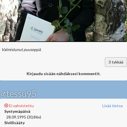
Valmistunut puuseppä.
3
tykkää
Kirjaudu sisään nähdäksesi kommentit.
♂tessu95
Ei vahvistettu
Lisää tietoa
Syntymäpäivä
28.09.1995 (30,86v)
Siviilisääty