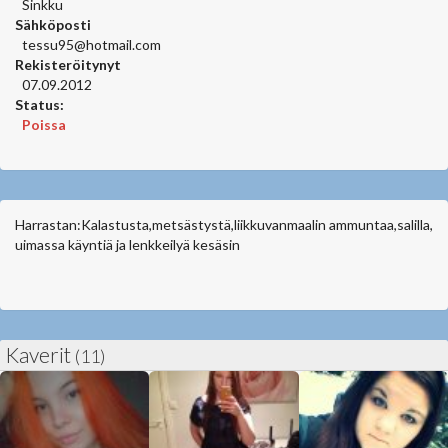
Sinkku
Sähköposti
tessu95@hotmail.com
Rekisteröitynyt
07.09.2012
Status:
Poissa
Harrastan:Kalastusta,metsästystä,liikkuvanmaalin ammuntaa,salilla,
uimassa käyntiä ja lenkkeilyä kesäsin
Kaverit
(11)