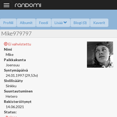
Toggle
navigation
Profiili
Albumit
Feedi
Lisää
Blogi (0)
Kaverit
Mike979797
Kysy minulta
Tietoa
Kaverikirja
Gallupit
Saavutukset
Ei vahvistettu
Nimi
Mike
Paikkakunta
Joensuu
Syntymäpäivä
24.01.1997 (29,53v)
Siviilisääty
Sinkku
Suuntautuminen
Hetero
Rekisteröitynyt
14.06.2021
Status: