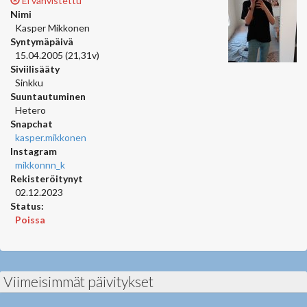
Ei vahvistettu
Nimi
Kasper Mikkonen
Syntymäpäivä
15.04.2005 (21,31v)
Siviilisääty
Sinkku
Suuntautuminen
Hetero
Snapchat
kasper.mikkonen
Instagram
mikkonnn_k
Rekisteröitynyt
02.12.2023
Status:
Poissa
Viimeisimmät päivitykset