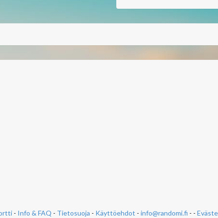
rtti
-
Info & FAQ
-
Tietosuoja
-
Käyttöehdot
-
info@randomi.fi
- -
Eväste