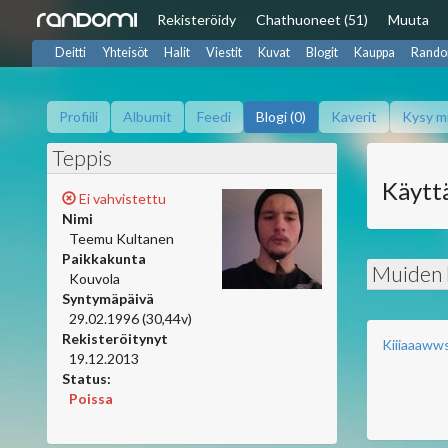
Rekisteröidy
Chat
huoneet (51)
Muuta
Deitti
Yhteisöt
Halit
Viestit
Kuvat
Blogit
Kauppa
Rando
Profiili
Albumit
Feedi
Blogi (0)
Kaverit
Kysy m
Teppis
Käyttä
Ei vahvistettu
Nimi
Teemu Kultanen
Paikkakunta
Muiden b
Kouvola
Syntymäpäivä
29.02.1996 (30,44v)
Rekisteröitynyt
Kiiiaaaww
19.12.2013
Status:
Poissa