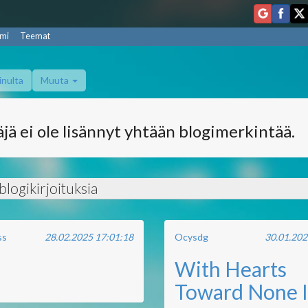
mi
Teemat
inulta
Muuta
jä ei ole lisännyt yhtään blogimerkintää.
logikirjoituksia
ss
28.02.2025 17:01:18
Ocysdg
30.01.202
With Hearts
Toward None I