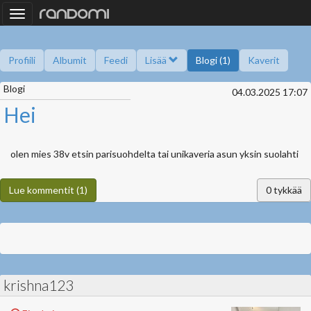
Toggle
navigation
Profiili
Albumit
Feedi
Lisää
Blogi (1)
Kaverit
Blogi
Kysy minulta
Tietoa
Kaverikirja
Gallupit
04.03.2025 17:07
Saavutukset
Hei
olen mies 38v etsin parisuohdelta tai unikaveria asun yksin suolahti
Lue kommentit (1)
0
tykkää
krishna123