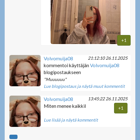
+1
21:12:10 26.11.2025
Volvomuija08
kommentoi käyttäjän
Volvomuija08
blogipostaukseen
"Muuuuuu"
Lue blogipostaus ja näytä muut kommentit
13:45:22 26.11.2025
Volvomuija08
Miten menee kaikkil
+1
Lue lisää ja näytä kommentit