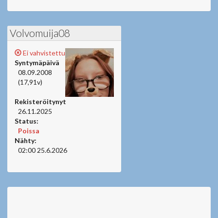
Volvomuija08
Ei vahvistettu
Syntymäpäivä
08.09.2008
(17,91v)
Rekisteröitynyt
26.11.2025
Status:
Poissa
Nähty:
02:00 25.6.2026