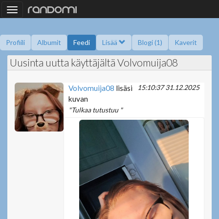
Toggle
navigation
Profiili
Albumit
Feedi
Lisää
Blogi (1)
Kaverit
Uusinta uutta käyttäjältä Volvomuija08
Kysy minulta
Tietoa
Kaverikirja
Gallupit
Saavutukset
15:10:37 31.12.2025
Volvomuija08
lisäsi
kuvan
"Tulkaa tutustuu "