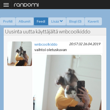
Toggle
navigation
Profiili
Albumit
Feedi
Lisää
Blogi (0)
Kaverit
Uusinta uutta käyttäjältä wnbcoolkiddo
Kysy minulta
Tietoa
Kaverikirja
Gallupit
Saavutukset
20:57:32 26.04.2019
wnbcoolkiddo
vaihtoi oletuskuvan