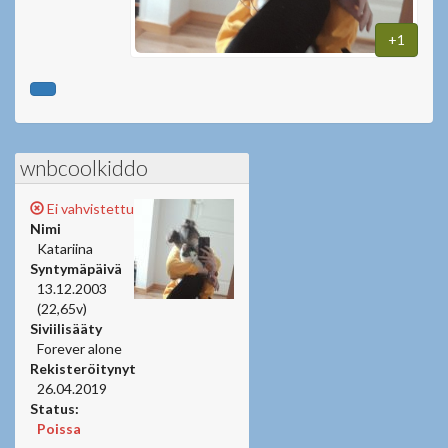
+1
wnbcoolkiddo
Ei vahvistettu
Nimi
Katariina
Syntymäpäivä
13.12.2003
(22,65v)
Siviilisääty
Forever alone
Rekisteröitynyt
26.04.2019
Status:
Poissa