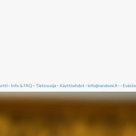
rtti
-
Info & FAQ
-
Tietosuoja
-
Käyttöehdot
-
info@randomi.fi
- -
Eväste