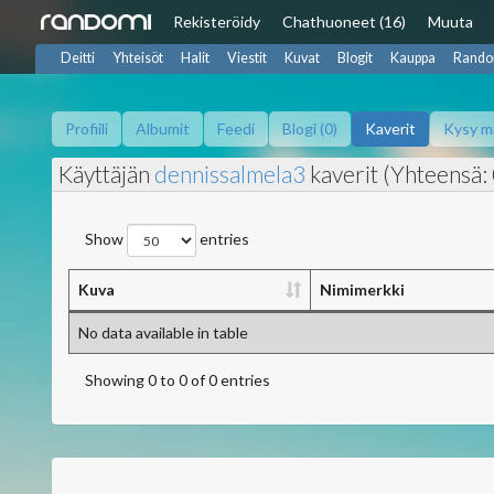
Rekisteröidy
Chat
huoneet (16)
Muuta
Deitti
Yhteisöt
Halit
Viestit
Kuvat
Blogit
Kauppa
Rando
Profiili
Albumit
Feedi
Blogi (0)
Kaverit
Kysy m
Käyttäjän
dennissalmela3
kaverit (Yhteensä: 
Show
entries
Kuva
Nimimerkki
No data available in table
Showing 0 to 0 of 0 entries