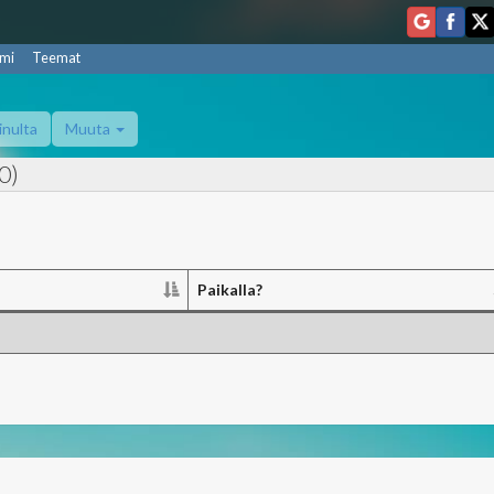
mi
Teemat
inulta
Muuta
0)
Paikalla?