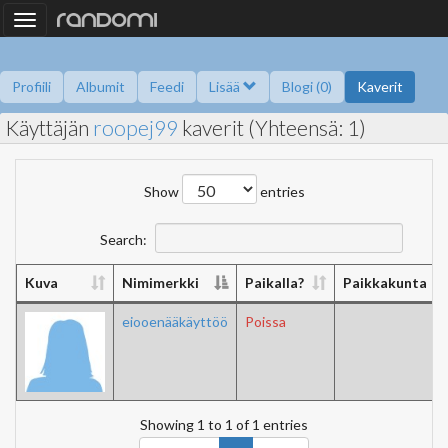
Toggle
navigation
Profiili
Albumit
Feedi
Lisää
Blogi (0)
Kaverit
Käyttäjän
roopej99
kaverit (Yhteensä: 1)
Kysy minulta
Tietoa
Kaverikirja
Gallupit
Saavutukset
Show
entries
Search:
Kuva
Nimimerkki
Paikalla?
Paikkakunta
eiooenääkäyttöö
Poissa
Showing 1 to 1 of 1 entries