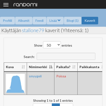
Toggle
navigation
Profiili
Albumit
Feedi
Lisää
Blogi (1)
Kaverit
Käyttäjän
stallone79
kaverit (Yhteensä: 1)
Kysy minulta
Tietoa
Kaverikirja
Gallupit
Saavutukset
Show
entries
Search:
Kuva
Nimimerkki
Paikalla?
Paikkakunta
smyygeli
Poissa
Showing 1 to 1 of 1 entries