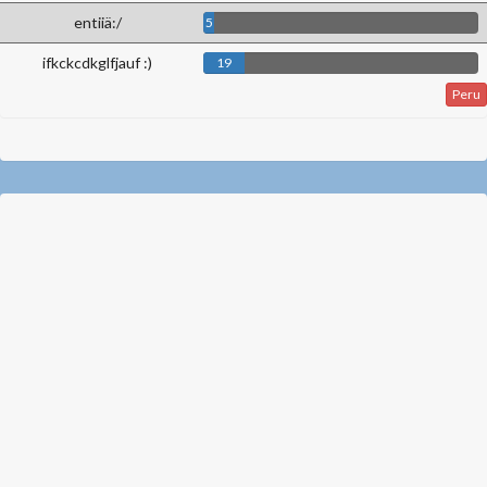
entiiä:/
5
ifkckcdkglfjauf :)
19
Peru