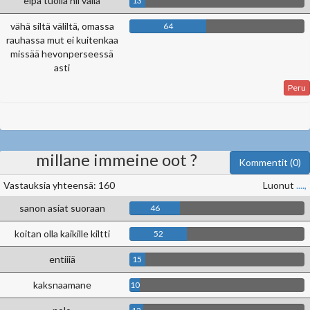
eipä tuolla nii väliä
13
vähä siltä väliltä, omassa
64
rauhassa mut ei kuitenkaa
missää hevonperseessä
asti
Peru
millane immeine oot ?
Kommentit (0)
Vastauksia yhteensä: 160
Luonut
....,
sanon asiat suoraan
46
koitan olla kaikille kiltti
52
entiiiä
15
kaksnaamane
10