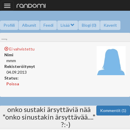
Toggle
navigation
Profiili
Albumit
Feedi
Lisää
Blogi (0)
Kaverit
....,
Kysy minulta
Tietoa
Kaverikirja
Gallupit
Saavutukset
Ei vahvistettu
Nimi
mmm
Rekisteröitynyt
04.09.2013
Status:
Poissa
onko sustaki ärsyttäviä nää
Kommentit (1)
"onko sinustakin ärsyttävää...."
?:-)