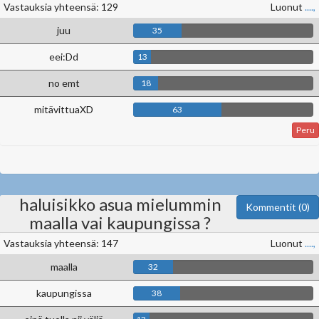
Vastauksia yhteensä: 129
Luonut
....,
juu
35
eei:Dd
13
no emt
18
mitävittuaXD
63
Peru
haluisikko asua mielummin
Kommentit (0)
maalla vai kaupungissa ?
Vastauksia yhteensä: 147
Luonut
....,
maalla
32
kaupungissa
38