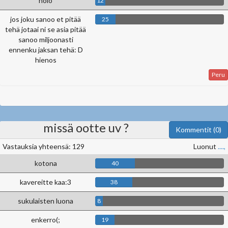
nolo
12
jos joku sanoo et pitää
25
tehä jotaai ni se asia pitää
sanoo miljoonasti
ennenku jaksan tehä: D
hienos
Peru
missä ootte uv ?
Kommentit (0)
Vastauksia yhteensä: 129
Luonut
....,
kotona
40
kavereitte kaa:3
38
sukulaisten luona
8
enkerro(;
19