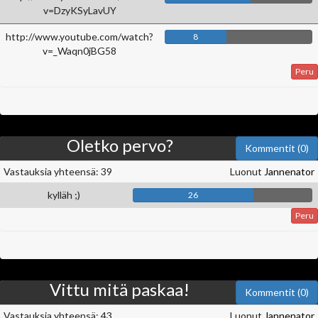
v=DzyKSyLavUY
http://www.youtube.com/watch?
8
v=_Waqn0jBG58
Peru
Oletko pervo?
Kommentit (0)
Vastauksia yhteensä: 39
Luonut
Jannenator
kylläh ;)
26
Peru
Vittu mitä paskaa!
Kommentit (0)
Vastauksia yhteensä: 43
Luonut
Jannenator