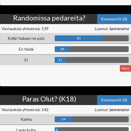
Randomissa pedareita?
Kommentit (0)
Vastauksia yhteensä: 139
Luonut
Jannenator
Kyllä! haluan ne pois
90
En tiedä
28
Ei
21
Peru
Paras Olut? (K18)
Kommentit (0)
Vastauksia yhteensä: 142
Luonut
Jannenator
Karhu
34
Lapin kulta
8