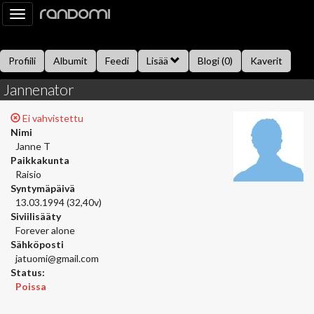
Toggle
navigation
Profiili
Albumit
Feedi
Lisää
Blogi (0)
Kaverit
Jannenator
Kysy minulta
Tietoa
Kaverikirja
Gallupit
Saavutukset
Ei vahvistettu
Nimi
Janne T
Paikkakunta
Raisio
Syntymäpäivä
13.03.1994 (32,40v)
Siviilisääty
Forever alone
Sähköposti
jatuomi@gmail.com
Status:
Poissa