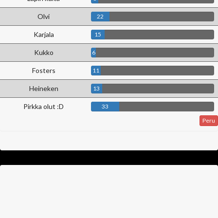
Olvi
22
Karjala
15
Kukko
6
Fosters
11
Heineken
13
Pirkka olut :D
33
Peru