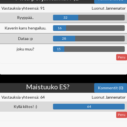
Vastauksia yhteensä: 91
Luonut
Jannenator
Ryyppää..
32
Kaverin kans hengailuu.
16
Dataa :p
28
joku muu?
15
Peru
Maistuuko ES?
Kommentit (0)
Vastauksia yhteensä: 64
Luonut
Jannenator
Kyllä kiitos! :)
64
Peru