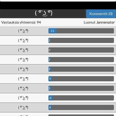
( ͡° ͜ʖ ͡°)
Kommentit (0)
Vastauksia yhteensä: 94
Luonut
Jannenator
( ͡° ͜ʖ ͡°)
11
( ͡° ͜ʖ ͡°)
2
( ͡° ͜ʖ ͡°)
0
( ͡° ͜ʖ ͡°)
2
( ͡° ͜ʖ ͡°)
3
( ͡° ͜ʖ ͡°)
5
( ͡° ͜ʖ ͡°)
3
( ͡° ͜ʖ ͡°)
6
( ͡° ͜ʖ ͡°)
4