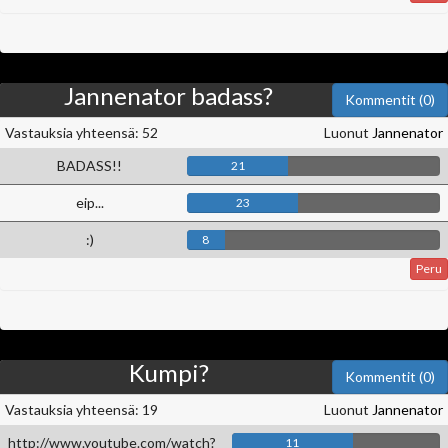
Jannenator badass?
Kommentit (0)
Vastauksia yhteensä: 52
Luonut
Jannenator
BADASS!!
21
eip...
23
:)
8
Peru
Kumpi?
Kommentit (0)
Vastauksia yhteensä: 19
Luonut
Jannenator
http://www.youtube.com/watch?
11