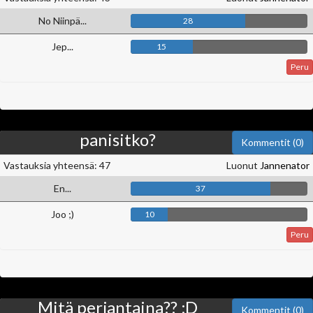
No Niinpä...
28
Jep...
15
Peru
panisitko?
Kommentit (0)
Vastauksia yhteensä: 47
Luonut
Jannenator
En...
37
Joo ;)
10
Peru
Mitä perjantaina?? ;D
Kommentit (0)