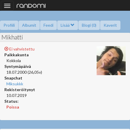
Toggle
navigation
Profiili
Albumit
Feedi
Lisää
Blogi (0)
Kaverit
Mikhatti
Kysy minulta
Tietoa
Kaverikirja
Gallupit
Saavutukset
Ei vahvistettu
Paikkakunta
Kokkola
Syntymäpäivä
18.07.2000 (26,05v)
Snapchat
Miksukkk
Rekisteröitynyt
10.07.2019
Status:
Poissa