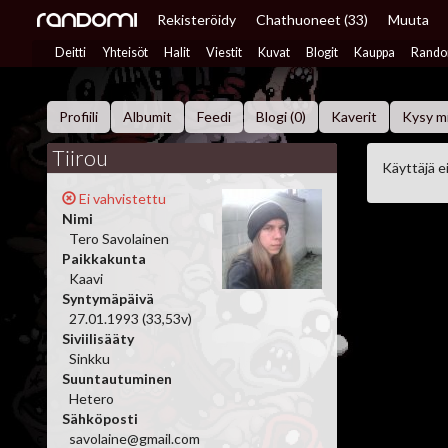
Rekisteröidy
Chat
huoneet (33)
Muuta
Deitti
Yhteisöt
Halit
Viestit
Kuvat
Blogit
Kauppa
Rando
Profiili
Albumit
Feedi
Blogi (0)
Kaverit
Kysy m
Tiirou
Käyttäjä ei
Ei vahvistettu
Nimi
Tero Savolainen
Paikkakunta
Kaavi
Syntymäpäivä
27.01.1993 (33,53v)
Siviilisääty
Sinkku
Suuntautuminen
Hetero
Sähköposti
savolaine@gmail.com