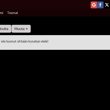
mi
Teemat
inulta
Muuta
 ole luonut yhtään kyselyä vielä!