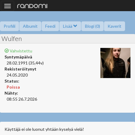
Toggle
navigation
Profiili
Albumit
Feedi
Lisää
Blogi (0)
Kaverit
Wulfen
Kysy minulta
Tietoa
Kaverikirja
Gallupit
Saavutukset
Vahvistettu
Syntymäpäivä
28.02.1991 (35,44v)
Rekisteröitynyt
24.05.2020
Status:
Poissa
Nähty:
08:55 26.7.2026
Käyttäjä ei ole luonut yhtään kyselyä vielä!