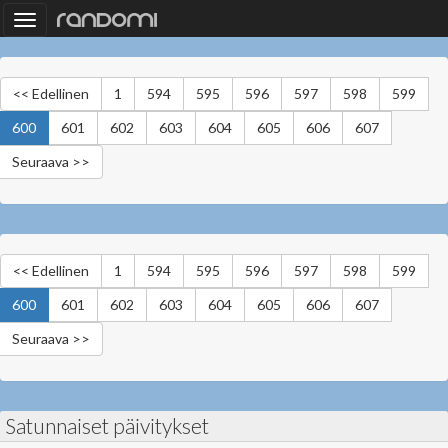
Toggle
navigation
<< Edellinen
1
594
595
596
597
598
599
600
601
602
603
604
605
606
607
Seuraava >>
<< Edellinen
1
594
595
596
597
598
599
600
601
602
603
604
605
606
607
Seuraava >>
Satunnaiset päivitykset