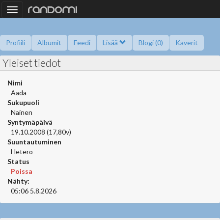
Toggle
navigation
Profiili
Albumit
Feedi
Lisää
Blogi (0)
Kaverit
Yleiset tiedot
Kysy minulta
Tietoa
Kaverikirja
Gallupit
Saavutukset
Nimi
Aada
Sukupuoli
Nainen
Syntymäpäivä
19.10.2008 (17,80v)
Suuntautuminen
Hetero
Status
Poissa
Nähty:
05:06 5.8.2026