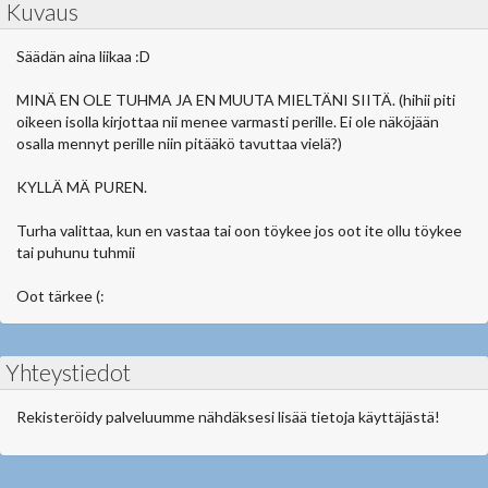
Kuvaus
Säädän aina liikaa :D
MINÄ EN OLE TUHMA JA EN MUUTA MIELTÄNI SIITÄ. (hihii piti
oikeen isolla kirjottaa nii menee varmasti perille. Ei ole näköjään
osalla mennyt perille niin pitääkö tavuttaa vielä?)
KYLLÄ MÄ PUREN.
Turha valittaa, kun en vastaa tai oon töykee jos oot ite ollu töykee
tai puhunu tuhmii
Oot tärkee (:
Yhteystiedot
Rekisteröidy palveluumme nähdäksesi lisää tietoja käyttäjästä!