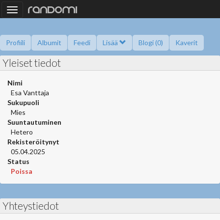
Toggle
navigation
Profiili
Albumit
Feedi
Lisää
Blogi (0)
Kaverit
Yleiset tiedot
Kysy minulta
Tietoa
Kaverikirja
Gallupit
Saavutukset
Nimi
Esa Vanttaja
Sukupuoli
Mies
Suuntautuminen
Hetero
Rekisteröitynyt
05.04.2025
Status
Poissa
Yhteystiedot