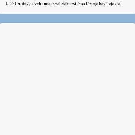
Rekisteröidy palveluumme nähdäksesi lisää tietoja käyttäjästä!