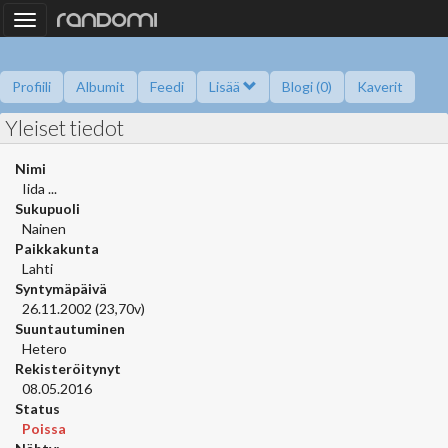
Toggle
navigation
Profiili
Albumit
Feedi
Lisää
Blogi (0)
Kaverit
Yleiset tiedot
Kysy minulta
Tietoa
Kaverikirja
Gallupit
Saavutukset
Nimi
Iida ...
Sukupuoli
Nainen
Paikkakunta
Lahti
Syntymäpäivä
26.11.2002 (23,70v)
Suuntautuminen
Hetero
Rekisteröitynyt
08.05.2016
Status
Poissa