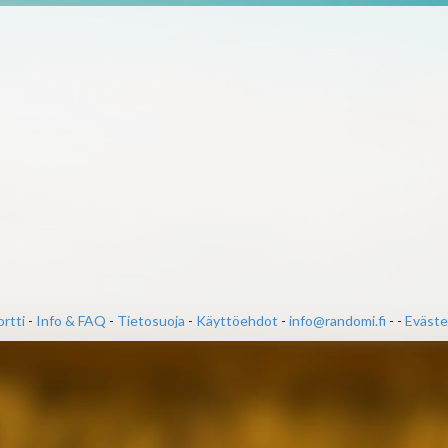
rtti
-
Info & FAQ
-
Tietosuoja
-
Käyttöehdot
-
info@randomi.fi
- -
Eväste