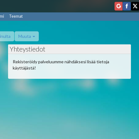
mi
Teemat
inulta
Muuta
Yhteystiedot
Rekisteröidy palveluumme nähdäksesi lisää tietoja
käyttäjästä!