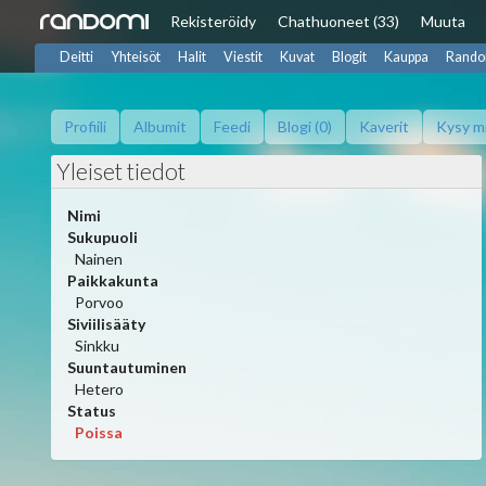
Rekisteröidy
Chat
huoneet (33)
Muuta
Deitti
Yhteisöt
Halit
Viestit
Kuvat
Blogit
Kauppa
Rando
Profiili
Albumit
Feedi
Blogi (0)
Kaverit
Kysy m
Yleiset tiedot
Nimi
Sukupuoli
Nainen
Paikkakunta
Porvoo
Siviilisääty
Sinkku
Suuntautuminen
Hetero
Status
Poissa