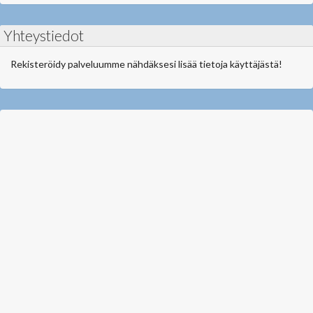
Yhteystiedot
Rekisteröidy palveluumme nähdäksesi lisää tietoja käyttäjästä!