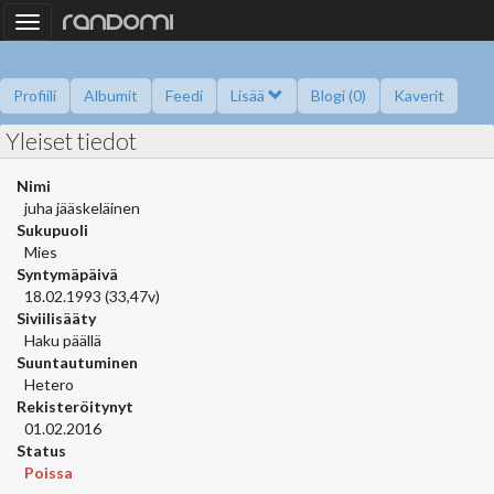
Toggle
navigation
Profiili
Albumit
Feedi
Lisää
Blogi (0)
Kaverit
Yleiset tiedot
Kysy minulta
Tietoa
Kaverikirja
Gallupit
Saavutukset
Nimi
juha jääskeläinen
Sukupuoli
Mies
Syntymäpäivä
18.02.1993 (33,47v)
Siviilisääty
Haku päällä
Suuntautuminen
Hetero
Rekisteröitynyt
01.02.2016
Status
Poissa