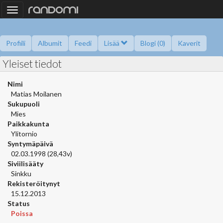
Toggle
navigation
Profiili
Albumit
Feedi
Lisää
Blogi (0)
Kaverit
Yleiset tiedot
Kysy minulta
Tietoa
Kaverikirja
Gallupit
Saavutukset
Nimi
Matias Moilanen
Sukupuoli
Mies
Paikkakunta
Ylitornio
Syntymäpäivä
02.03.1998 (28,43v)
Siviilisääty
Sinkku
Rekisteröitynyt
15.12.2013
Status
Poissa