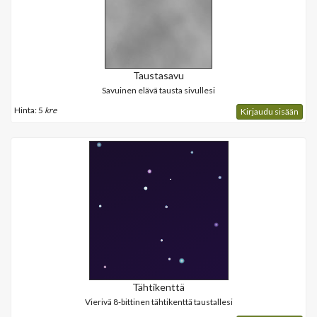
Taustasavu
Savuinen elävä tausta sivullesi
Hinta: 5
kre
Kirjaudu sisään
Tähtikenttä
Vierivä 8-bittinen tähtikenttä taustallesi