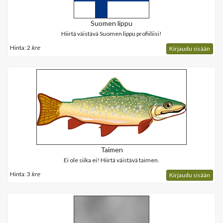
Suomen lippu
Hiirtä väistävä Suomen lippu profiiliisi!
Hinta: 2
kre
Kirjaudu sisään
Taimen
Ei ole siika ei! Hiirtä väistävä taimen.
Hinta: 3
kre
Kirjaudu sisään