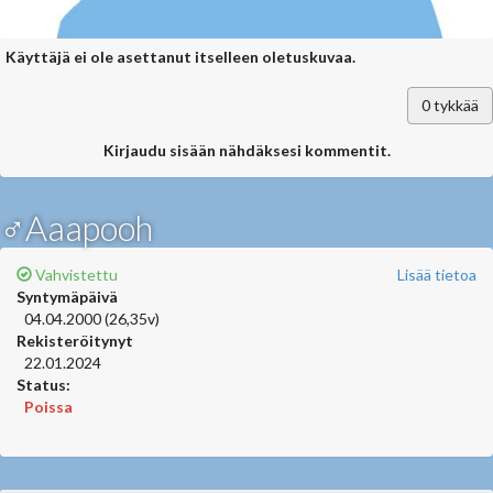
Käyttäjä ei ole asettanut itselleen oletuskuvaa.
0
tykkää
Kirjaudu sisään nähdäksesi kommentit.
♂Aaapooh
Vahvistettu
Lisää tietoa
Syntymäpäivä
04.04.2000 (26,35v)
Rekisteröitynyt
22.01.2024
Status:
Poissa