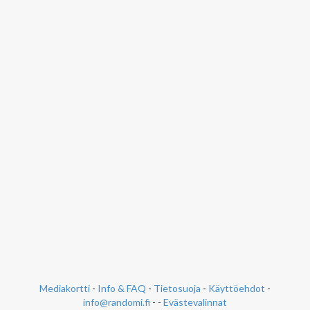
Mediakortti
-
Info & FAQ
-
Tietosuoja
-
Käyttöehdot
-
info@randomi.fi
- -
Evästevalinnat