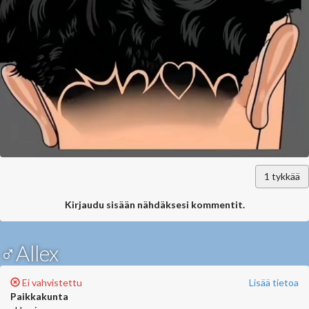
1
tykkää
Kirjaudu sisään nähdäksesi kommentit.
♂Allex
Ei vahvistettu
Lisää tietoa
Paikkakunta