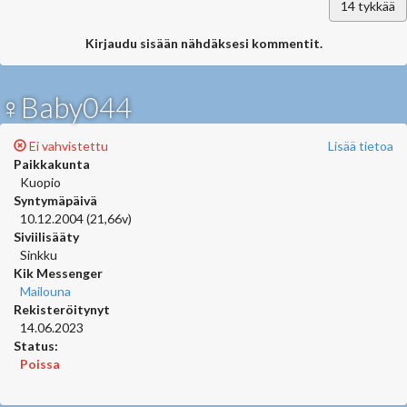
14
tykkää
Kirjaudu sisään nähdäksesi kommentit.
♀Baby044
Ei vahvistettu
Lisää tietoa
Paikkakunta
Kuopio
Syntymäpäivä
10.12.2004 (21,66v)
Siviilisääty
Sinkku
Kik Messenger
Mailouna
Rekisteröitynyt
14.06.2023
Status:
Poissa