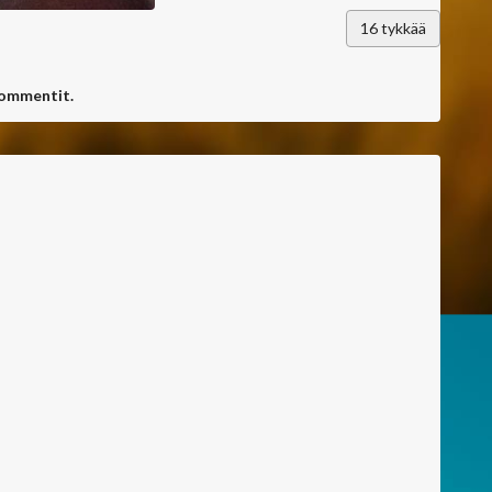
16
tykkää
kommentit.