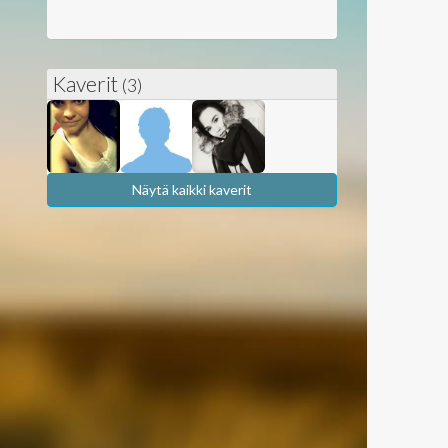
Kaverit
(3)
Näytä kaikki kaverit