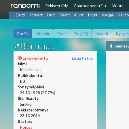
Rekisteröidy
Chat
huoneet (24)
Muuta
Deitti
Yhteisöt
Halit
Viestit
Kuvat
Blogit
Kauppa
Rando
Profiili
Albumit
Feedi
Blogi (0)
Kaverit
Kysy m
♂Bbrrraap
Seuraa
Ei vahvistettu
Lisää tietoa
Nimi
Kkkkkl Lskls
Paikkakunta
Iitti
Syntymäpäivä
24.10.1998 (27,79v)
Siviilisääty
Sinkku
Rekisteröitynyt
23.10.2014
Status:
Poissa