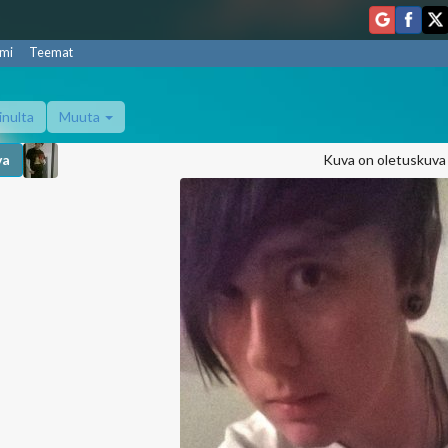
mi
Teemat
inulta
Muuta
va
Kuva on oletuskuva