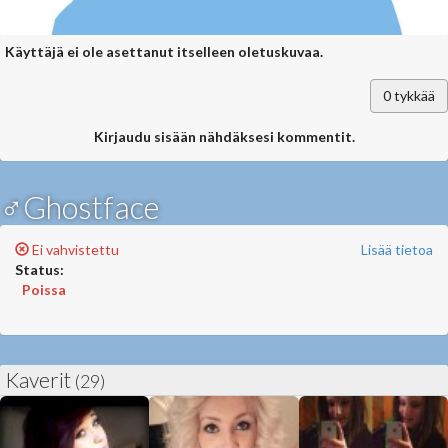
Käyttäjä ei ole asettanut itselleen oletuskuvaa.
0
tykkää
Kirjaudu sisään nähdäksesi kommentit.
♂Ghostface
Ei vahvistettu
Lisää tietoa
Status:
Poissa
Kaverit
(29)