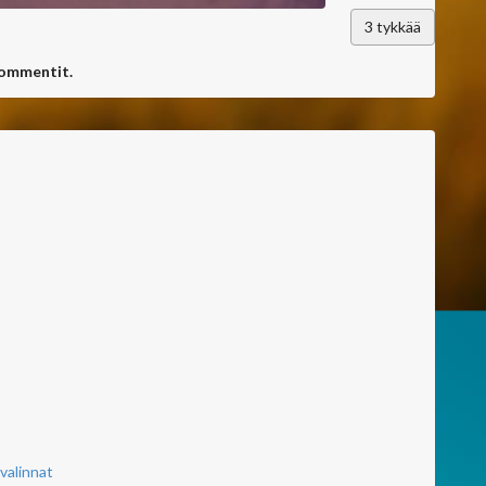
3
tykkää
kommentit.
valinnat