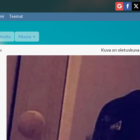
mi
Teemat
inulta
Muuta
a
Kuva on oletuskuva