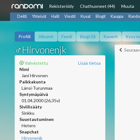
Rekisteröidy
Chat
huoneet (44)
Muuta
Deitti
Yhteisöt
Halit
Viestit
Kuvat
Blogit
Kauppa
Rando
Profiili
Albumit
Feedi
Blogi (0)
Kaverit
Kysy m
♂Hirvonenjk
Seuraav
Vahvistettu
Lisää tietoa
Nimi
Jani Hirvonen
Paikkakunta
Länsi-Turunmaa
Syntymäpäivä
01.04.2000 (26,35v)
Siviilisääty
Sinkku
Suuntautuminen
Hetero
Snapchat
Hirvonenjk