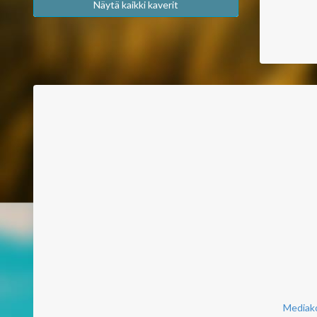
Näytä kaikki kaverit
Mediako