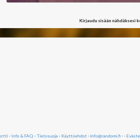
Kirjaudu sisään nähdäksesi 
rtti
-
Info & FAQ
-
Tietosuoja
-
Käyttöehdot
-
info@randomi.fi
- -
Eväste