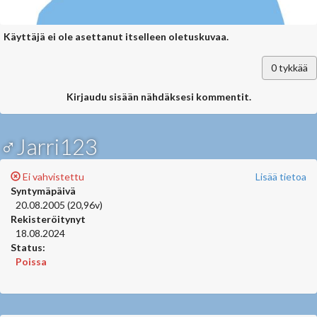
Käyttäjä ei ole asettanut itselleen oletuskuvaa.
0
tykkää
Kirjaudu sisään nähdäksesi kommentit.
♂Jarri123
Ei vahvistettu
Lisää tietoa
Syntymäpäivä
20.08.2005 (20,96v)
Rekisteröitynyt
18.08.2024
Status:
Poissa