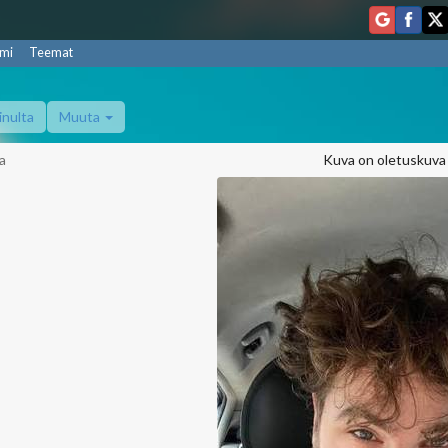
mi
Teemat
inulta
Muuta
a
Kuva on oletuskuva