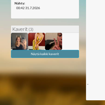
Nähty:
00:42 31.7.2026
Kaverit
(3)
Näytä kaikki kaverit
_