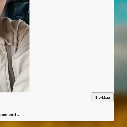
1
tykkää
kommentit.