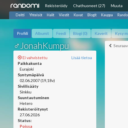
Rekisteröidy
Chat
huoneet (27)
Muuta
Deitti
Yhteisöt
Halit
Viestit
Kuvat
Blogit
Kauppa
Rando
Profiili
Albumit
Feedi
Blogi (0)
Kaverit
Kysy m
♂JonahKumpu
Seuraav
Ei vahvistettu
Lisää tietoa
Paikkakunta
Eurajoki
Syntymäpäivä
02.06.2007 (19,18v)
Siviilisääty
Sinkku
Suuntautuminen
Hetero
Rekisteröitynyt
27.06.2026
Status:
Poissa