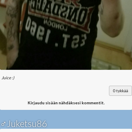
Juice :)
0
tykkää
Kirjaudu sisään nähdäksesi kommentit.
♂Juketsu86