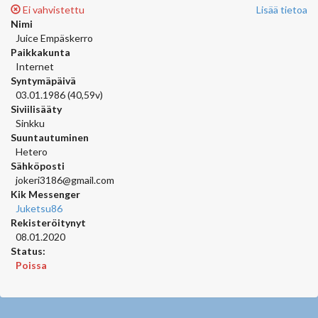
Ei vahvistettu
Lisää tietoa
Nimi
Juice Empäskerro
Paikkakunta
Internet
Syntymäpäivä
03.01.1986 (40,59v)
Siviilisääty
Sinkku
Suuntautuminen
Hetero
Sähköposti
jokeri3186@gmail.com
Kik Messenger
Juketsu86
Rekisteröitynyt
08.01.2020
Status:
Poissa