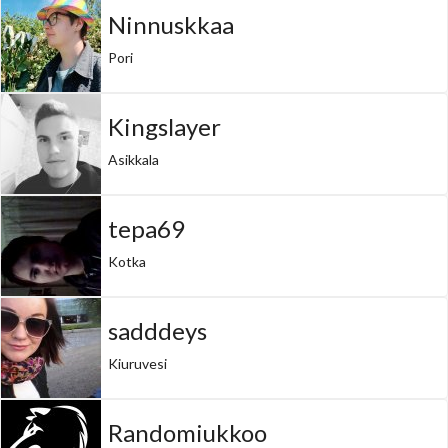
Ninnuskkaa
Pori
Kingslayer
Asikkala
tepa69
Kotka
sadddeys
Kiuruvesi
Randomiukkoo