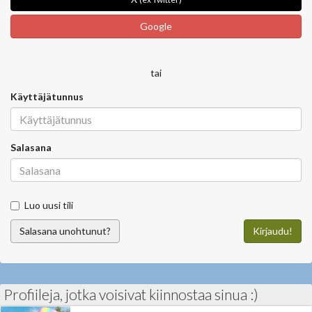
Google
tai
Käyttäjätunnus
Salasana
Luo uusi tili
Salasana unohtunut?
Kirjaudu!
Profiileja, jotka voisivat kiinnostaa sinua :)