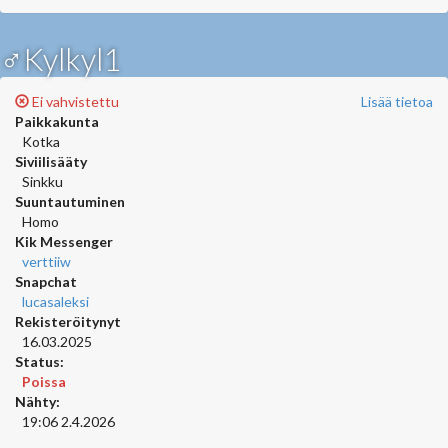
♂Kylkyl1
Ei vahvistettu
Lisää tietoa
Paikkakunta
Kotka
Siviilisääty
Sinkku
Suuntautuminen
Homo
Kik Messenger
verttiiw
Snapchat
lucasaleksi
Rekisteröitynyt
16.03.2025
Status:
Poissa
Nähty:
19:06 2.4.2026