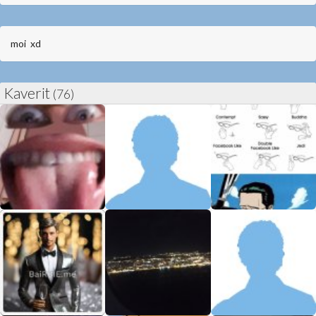
moi xd
Kaverit
(76)