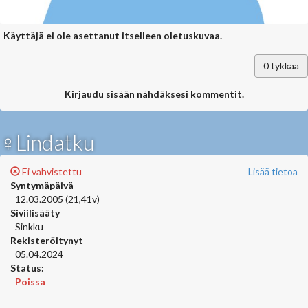
Käyttäjä ei ole asettanut itselleen oletuskuvaa.
0
tykkää
Kirjaudu sisään nähdäksesi kommentit.
♀Lindatku
Ei vahvistettu
Lisää tietoa
Syntymäpäivä
12.03.2005 (21,41v)
Siviilisääty
Sinkku
Rekisteröitynyt
05.04.2024
Status:
Poissa