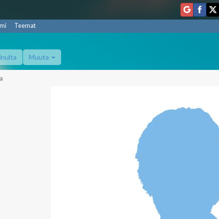
mi
Teemat
inulta
Muuta
a