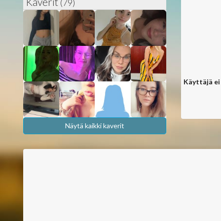
Kaverit
(79)
Käyttäjä ei
Näytä kaikki kaverit