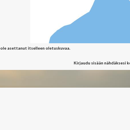
 ole asettanut itselleen oletuskuvaa.
Kirjaudu sisään nähdäksesi 