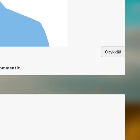
0
tykkää
kommentit.