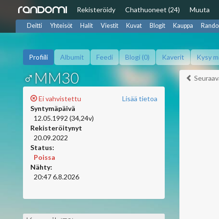
Rekisteröidy
Chat
huoneet (24)
Muuta
Deitti
Yhteisöt
Halit
Viestit
Kuvat
Blogit
Kauppa
Rando
Profiili
Albumit
Feedi
Blogi (0)
Kaverit
Kysy m
♂MM30
Seuraav
Ei vahvistettu
Lisää tietoa
Syntymäpäivä
12.05.1992 (34,24v)
Rekisteröitynyt
20.09.2022
Status:
Poissa
Nähty:
20:47 6.8.2026