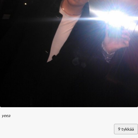
yeea
9
tykkää