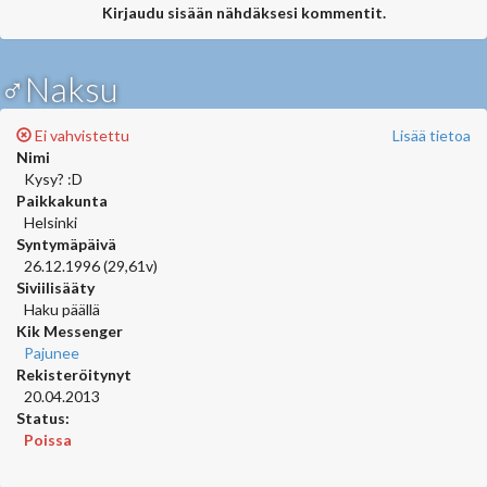
Kirjaudu sisään nähdäksesi kommentit.
♂Naksu
Ei vahvistettu
Lisää tietoa
Nimi
Kysy? :D
Paikkakunta
Helsinki
Syntymäpäivä
26.12.1996 (29,61v)
Siviilisääty
Haku päällä
Kik Messenger
Pajunee
Rekisteröitynyt
20.04.2013
Status:
Poissa