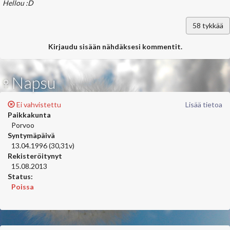
Hellou :D
58
tykkää
Kirjaudu sisään nähdäksesi kommentit.
♀Napsu
Ei vahvistettu
Lisää tietoa
Paikkakunta
Porvoo
Syntymäpäivä
13.04.1996 (30,31v)
Rekisteröitynyt
15.08.2013
Status:
Poissa