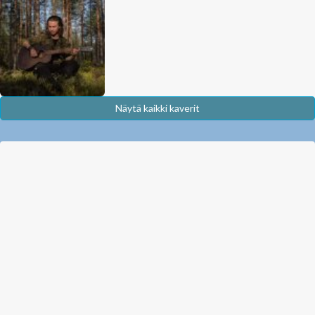
Näytä kaikki kaverit