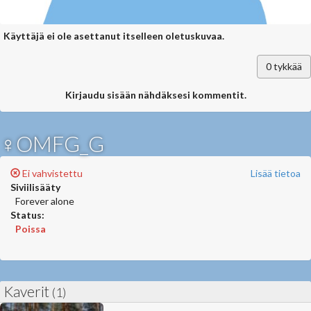
Käyttäjä ei ole asettanut itselleen oletuskuvaa.
0
tykkää
Kirjaudu sisään nähdäksesi kommentit.
♀OMFG_G
Ei vahvistettu
Lisää tietoa
Siviilisääty
Forever alone
Status:
Poissa
Kaverit
(1)