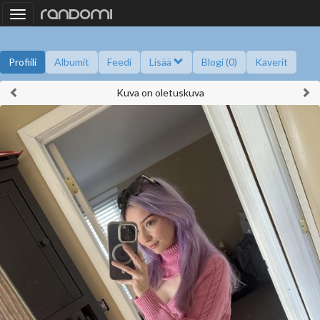
Toggle
navigation
Profiili
Albumit
Feedi
Lisää
Blogi (0)
Kaverit
Kuva on oletuskuva
Kysy minulta
Tietoa
Kaverikirja
Gallupit
Saavutukset