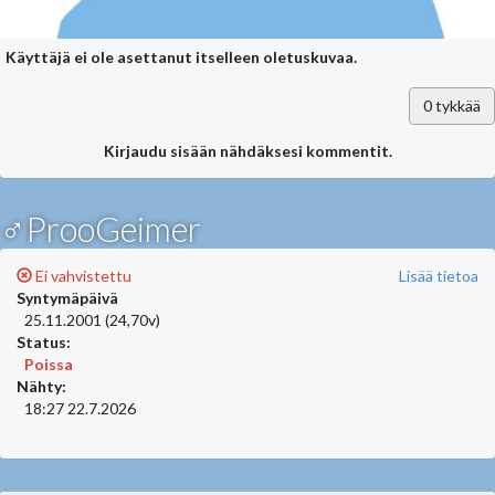
Käyttäjä ei ole asettanut itselleen oletuskuvaa.
0
tykkää
Kirjaudu sisään nähdäksesi kommentit.
♂ProoGeimer
Ei vahvistettu
Lisää tietoa
Syntymäpäivä
25.11.2001 (24,70v)
Status:
Poissa
Nähty:
18:27 22.7.2026