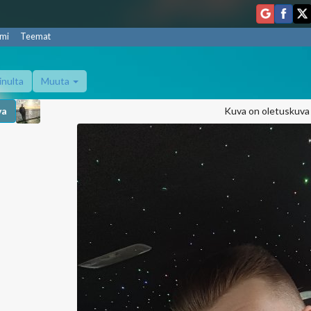
mi
Teemat
inulta
Muuta
va
Kuva on oletuskuva