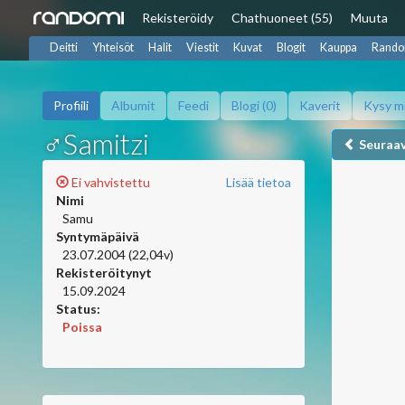
Rekisteröidy
Chat
huoneet (55)
Muuta
Deitti
Yhteisöt
Halit
Viestit
Kuvat
Blogit
Kauppa
Rando
Profiili
Albumit
Feedi
Blogi (0)
Kaverit
Kysy m
♂Samitzi
Seuraa
Ei vahvistettu
Lisää tietoa
Nimi
Samu
Syntymäpäivä
23.07.2004 (22,04v)
Rekisteröitynyt
15.09.2024
Status:
Poissa