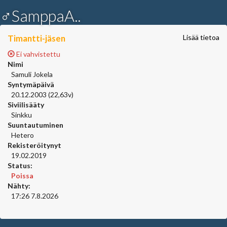
♂SamppaA..
Timantti-jäsen
Lisää tietoa
Ei vahvistettu
Nimi
Samuli Jokela
Syntymäpäivä
20.12.2003 (22,63v)
Siviilisääty
Sinkku
Suuntautuminen
Hetero
Rekisteröitynyt
19.02.2019
Status:
Poissa
Nähty:
17:26 7.8.2026