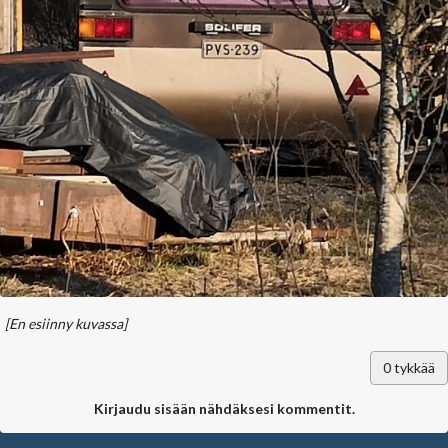
[En esiinny kuvassa]
0
tykkää
Kirjaudu sisään nähdäksesi kommentit.