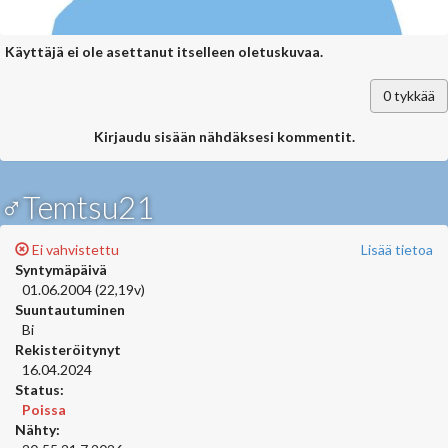
Käyttäjä ei ole asettanut itselleen oletuskuvaa.
0
tykkää
Kirjaudu sisään nähdäksesi kommentit.
♂Temtsu21
Ei vahvistettu
Lisää tietoa
Syntymäpäivä
01.06.2004 (22,19v)
Suuntautuminen
Bi
Rekisteröitynyt
16.04.2024
Status:
Poissa
Nähty: